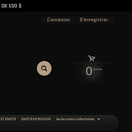
 DE 150 $
Connexion
|
S'enregistrer
0
article
RECHERCHER
 ET JOUETS
JOUETS EN PELUCHE
Jeu de cartes à collectionner
EXPAND CHILD M