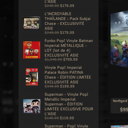
L'ASIE
$249.99
$179.99
L'INCROYABLE
THAÏLANDE : Pack Sukjai
Chase - EXCLUSIVITÉ
ASIE
$249.99
$179.99
Funko Pop! Vinyle Batman
Imperial MÉTALLIQUE -
LOT (lot de 4)
EXCLUSIVITÉ ASIE
$1,249.99
$799.99
Vinyle Pop! Imperial
Palace Robin PATINA
Chase - ÉDITION LIMITÉE
EXCLUSIVITÉ ASIE
$349.99
$199.99
Superman - Vinyle Pop!
Metallic Imperial
Northgard 
Superman - ÉDITION
LIMITÉE EXCLUSIVE POUR
$99
L'ASIE
$149.99
$119.99
Superman - Pop! Vinyle