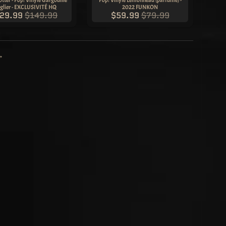
glier - EXCLUSIVITÉ HQ
2022 FUNKON
29.99
$149.99
$59.99
$79.99
→