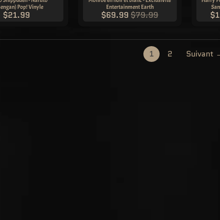
engan) Pop! Vinyle
Entertainment Earth
San
$21.99
$69.99
$79.99
$1
1
2
Suivant 