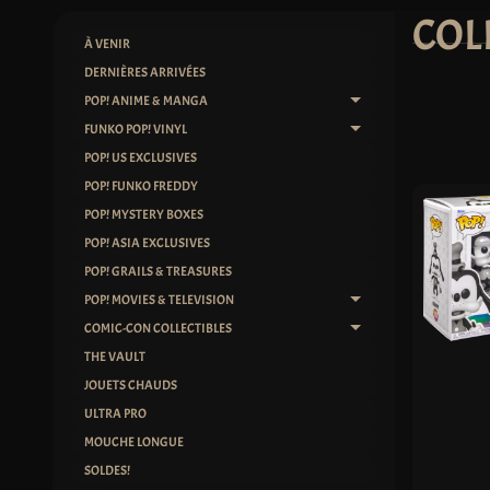
COL
À VENIR
DERNIÈRES ARRIVÉES
POP! ANIME & MANGA
EXPAND CHILD ME
FUNKO POP! VINYL
EXPAND CHILD ME
POP! US EXCLUSIVES
POP! FUNKO FREDDY
POP! MYSTERY BOXES
POP! ASIA EXCLUSIVES
POP! GRAILS & TREASURES
POP! MOVIES & TELEVISION
EXPAND CHILD ME
COMIC-CON COLLECTIBLES
EXPAND CHILD ME
THE VAULT
JOUETS CHAUDS
ULTRA PRO
MOUCHE LONGUE
SOLDES!