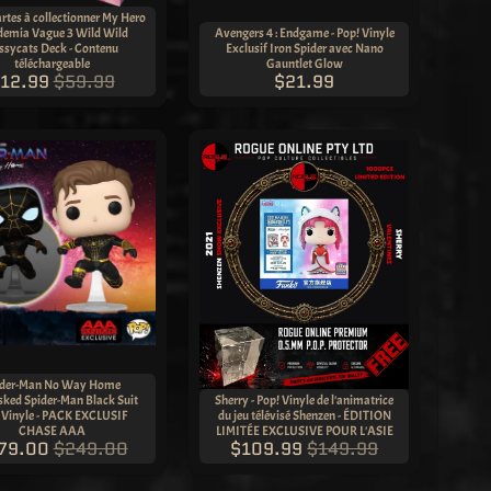
artes à collectionner My Hero
emia Vague 3 Wild Wild
Avengers 4 : Endgame - Pop! Vinyle
ssycats Deck - Contenu
Exclusif Iron Spider avec Nano
téléchargeable
Gauntlet Glow
12.99
$59.99
$21.99
ider-Man No Way Home
ed Spider-Man Black Suit
Sherry - Pop! Vinyle de l'animatrice
 Vinyle - PACK EXCLUSIF
du jeu télévisé Shenzen - ÉDITION
CHASE AAA
LIMITÉE EXCLUSIVE POUR L'ASIE
79.00
$249.00
$109.99
$149.99