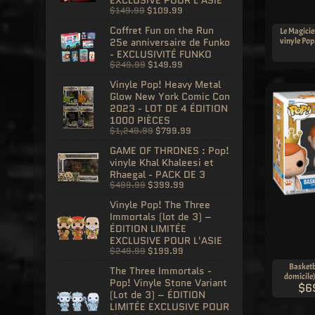
EXCLUSIVE POUR L'ASIE
$149.99
$109.99
Coffret Fun on the Run
Le Magicien
vinyle Pop
25e anniversaire de Funko
- EXCLUSIVITÉ FUNKO
$249.99
$149.99
Vinyle Pop! Heavy Metal
Glow New York Comic Con
2023 - LOT DE 4 ÉDITION
1000 PIÈCES
$1,249.99
$799.99
GAME OF THRONES : Pop!
vinyle Khal Khaleesi et
Rhaegal - PACK DE 3
$499.99
$399.99
Vinyle Pop! The Three
Immortals (lot de 3) –
ÉDITION LIMITÉE
EXCLUSIVE POUR L'ASIE
$249.99
$199.99
Basketb
The Three Immortals -
domicile
Pop! Vinyle Stone Variant
$6
(Lot de 3) – ÉDITION
LIMITÉE EXCLUSIVE POUR