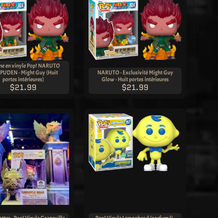
ine en vinyle Pop! NARUTO
PUDEN - Might Guy (Huit
NARUTO - Exclusivité Might Guy
portes intérieures)
Glow - Huit portes intérieures
$21.99
$21.99
tter - Pop! Vinyle Gargouille
Pop! Vinyle Lemonhead (parfumé) -