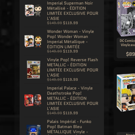
Imperial Superman Noir
Métallisé - ÉDITION
LIMITÉE EXCLUSIVE POUR
L'ASIE
$149.99
$119.99
Wonder Woman - Vinyle
Pop! Wonder Woman
DC Comics 
Imperial Métallique -
Vinyle ave
ÉDITION LIMITÉE
$149.99
$119.99
$89
Vinyle Pop! Reverse Flash
METALLIC - ÉDITION
LIMITÉE EXCLUSIVE POUR
L'ASIE
$149.99
$119.99
Imperial Palace - Vinyle
Deathstroke Pop!
METALLIC - ÉDITION
LIMITÉE EXCLUSIVE POUR
L'ASIE
$149.99
$119.99
Palais Impérial - Funko
Pop! Batman Bleu
MÉTALLIQUE Vinyle -
Narut