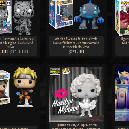
- Batman Art Series Pop!
World of Warcraft - Pop! Vinyle
Figur
c pile rigide - Exclusivité
Exclusif Blizzard 30e Anniversaire
SHIP
Funko
Murloc Black Glow
.00
$119.00
$21.99
Figurine en vinyle Pop! Marilyn
o Shippuden - Naruto
Monroe en noir et blanc - Exclusivité
Harry Po