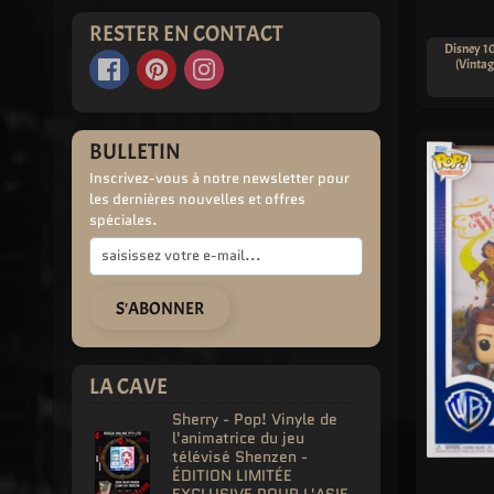
RESTER EN CONTACT
Disney 10
(Vintag
BULLETIN
Inscrivez-vous à notre newsletter pour
les dernières nouvelles et offres
spéciales.
S'ABONNER
LA CAVE
Sherry - Pop! Vinyle de
l'animatrice du jeu
télévisé Shenzen -
ÉDITION LIMITÉE