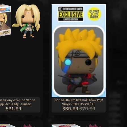
ne en vinyle Pop! de Naruto
Boruto - Boruto Uzamaki Glow Pop!
ippuden - Lady Tsunade
Vinyle - EXCLUSIVITÉ EE
$21.99
$69.99
$79.99