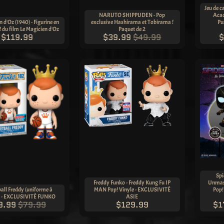
Jeu de c
NARUTO SHIPPUDEN - Pop
Acad
 d'Oz (1940) - Figurine en
exclusive Hashirama et Tobirama !
Pu
! du film Le Magicien d'Oz
Paquet de 2
$119.99
$39.99
$49.99
$
Sp
Freddy Funko - Freddy Kung Fu IP
Unmask
all Freddy (uniforme à
MAN Pop! Vinyle - EXCLUSIVITÉ
Pop!
) - EXCLUSIVITÉ FUNKO
ASIE
9.99
$79.99
$129.99
$1