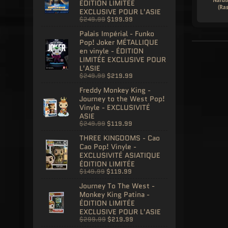
ÉDITION LIMITÉE
(Ras
EXCLUSIVE POUR L'ASIE
$249.99
$199.99
Palais Impérial - Funko
Pop! Joker MÉTALLIQUE
en vinyle - ÉDITION
LIMITÉE EXCLUSIVE POUR
L'ASIE
$249.99
$219.99
Freddy Monkey King -
Journey to the West Pop!
Vinyle - EXCLUSIVITÉ
ASIE
$249.99
$119.99
THREE KINGDOMS - Cao
Cao Pop! Vinyle -
EXCLUSIVITÉ ASIATIQUE
ÉDITION LIMITÉE
$149.99
$119.99
Journey To The West -
Monkey King Patina -
ÉDITION LIMITÉE
EXCLUSIVE POUR L'ASIE
$299.99
$219.99